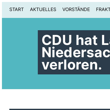
START
AKTUELLES
VORSTÄNDE
FRAK
CDU hat L
Niedersac
verloren.