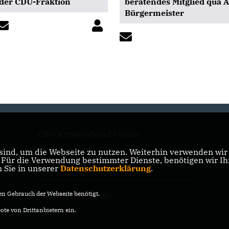
 der CDU-Fraktion
beratendes Mitglied qua A
Bürgermeister
CDU Kreisverband Vechta
ind, um die Webseite zu nutzen. Weiterhin verwenden wir D
ür die Verwendung bestimmter Dienste, benötigen wir Ihre
CDU in Niedersachsen
n Sie in unserer
Datenschutzerklärung
.
n Gebrauch der Webseite benötigt.
CDU Deutschlands
te von Drittanbietern ein.