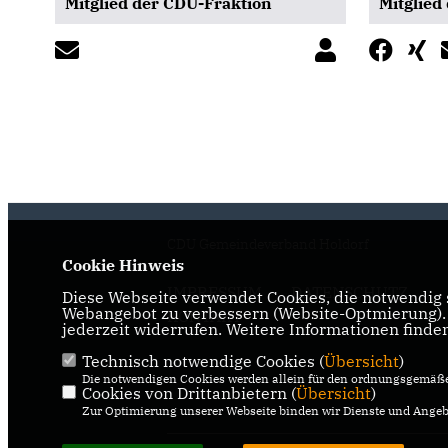
Mitglied der CDU-Fraktion
Mitglied
CDU Gemeindeverband Holdorf
Cookie Hinweis
IMPRESSUM
DATENSCHUTZ
Diese Webseite verwendet Cookies, die notwendig s
Webangebot zu verbessern (Website-Optmierung). F
KONTAKT
jederzeit widerrufen. Weitere Informationen finde
Technisch notwendige Cookies (
Übersicht
)
Die notwendigen Cookies werden allein für den ordnungsgemäße
Cookies von Drittanbietern (
Übersicht
)
Zur Optimierung unserer Webseite binden wir Dienste und Angebo