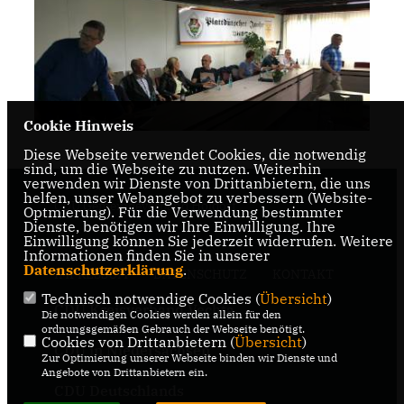
Cookie Hinweis
Diese Webseite verwendet Cookies, die notwendig
sind, um die Webseite zu nutzen. Weiterhin
verwenden wir Dienste von Drittanbietern, die uns
helfen, unser Webangebot zu verbessern (Website-
CDU Gemeindeverband Holdorf
Optmierung). Für die Verwendung bestimmter
Dienste, benötigen wir Ihre Einwilligung. Ihre
Einwilligung können Sie jederzeit widerrufen. Weitere
Informationen finden Sie in unserer
Datenschutzerklärung
.
IMPRESSUM
DATENSCHUTZ
KONTAKT
Technisch notwendige Cookies (
Übersicht
)
CDU Kreisverband Vechta
Die notwendigen Cookies werden allein für den
ordnungsgemäßen Gebrauch der Webseite benötigt.
Cookies von Drittanbietern (
Übersicht
)
CDU in Niedersachsen
Zur Optimierung unserer Webseite binden wir Dienste und
Angebote von Drittanbietern ein.
CDU Deutschlands